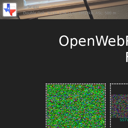
w5cqu
Double Oak, Texas USA | Loc: EM13kb, ASL: 500 m
OpenWebR
SST